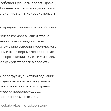
 собственную цель- попасть домой,
 И именно это связь между нашими
ствлению мечты человека попасть
 сотрудниками музея и их собаками.
жнего космоса в нашей стране
 они включали запуски ракет
 этом этапе освоения космического
внесли наши верные четвероногие
на протяжении 15 лет, и мы знаем
овку и участвовали в проектах
, перегрузки, высотной радиации
г для животных, но результаты
Совершенно секретно» сохранял
ических первопроходцах,
прошествии многих лет.
sobaki-v-kosmicheskoy-istorii-