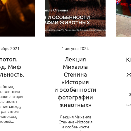
тября 2021
1 августа 2024
тотоп.
Лекция
К
од. Миф
Михаила
льность.
Стенина
Ж
«История
работах,
и особенности
тавленных
0
тавке авторы
фотографии
ысливают
животных»
га
ения между
транством
еловеком,
Лекция Михаила
торый...
Стенина «История
и особенности