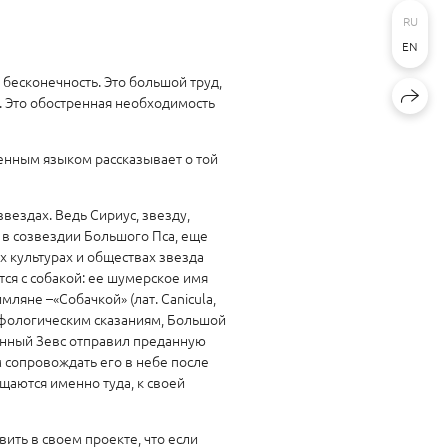
RU
EN
 бесконечность. Это большой труд,
 Это обостренная необходимость
енным языком рассказывает о той
звездах. Ведь Сириус, звезду,
 в созвездии Большого Пса, еще
х культурах и обществах звезда
ется с собакой: ее шумерское имя
мляне –«Собачкой» (лат. Canicula,
ифологическим сказаниям, Большой
венный Зевс отправил преданную
 сопровождать его в небе после
щаются именно туда, к своей
ть в своем проекте, что если