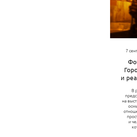
7 сен
Фо
Гор
и реа
В 
предс
на выс
осм
отнош
прос
и ч
ко