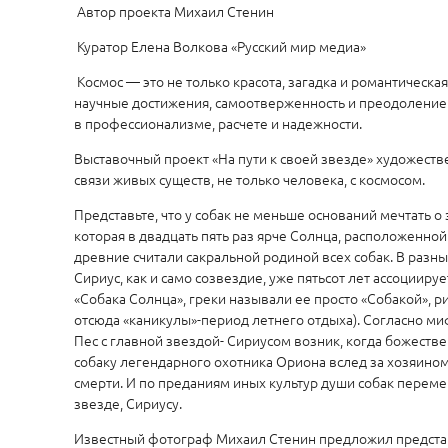
Автор проекта Михаил Стенин
Куратор Елена Волкова «Русский мир медиа»
Космос — это не только красота, загадка и романтическая
научные достижения, самоотверженность и преодоление.
в профессионализме, расчете и надежности.
Выставочный проект «На пути к своей звезде» художеств
связи живых существ, не только человека, с космосом.
Представьте, что у собак не меньше оснований мечтать о 
которая в двадцать пять раз ярче Солнца, расположенной
древние считали сакральной родиной всех собак. В разны
Сириус, как и само созвездие, уже пятьсот лет ассоцииру
«Собака Солнца», греки называли ее просто «Собакой», ри
отсюда «каникулы»-период летнего отдыха). Согласно м
Пес с главной звездой- Сириусом возник, когда божест
собаку легендарного охотника Ориона вслед за хозяином
смерти. И по преданиям иных культур души собак переме
звезде, Сириусу.
Известный фотограф Михаил Стенин предложил представи