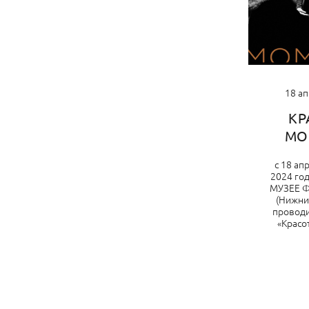
18 а
КР
МО
с 18 ап
2024 го
МУЗЕЕ 
(Нижни
проводи
«Красо