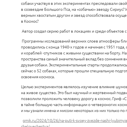
собаки участвуя в этих экспериментах преследовали свой
в созвездие Большого Пса, на «собачью» звезду Сириус?
верным хвостатым другом и звезд способствовала осуще
в Космос?
Автор создал серию работ в локациях и среди объектов с
Программы исследований верхних слоев атмосферы бли
проводились с конца 1940-х годов и начиная с 1951 года,
и кораблей -спутников с живыми существами на борту. На
пространства самый значительный вклад без сомнения 
друзья-собаки. Экспериментальные старты продолжались 
сейчас о 52 собаках, которые прошли специальную подгот
освоения космоса.
Целью экспериментов являлось изучение влияние шумов
на живое существо. Это был научный и жертвенный подви
позволили проложить человеку дорогу в космос. Гриф «
в тайне большую часть информации о четвероногих косм
и мы узнали имена и миссии некоторых из них только по 
gmik.ru/2024/10/26/na-puti-k-svoey-zvezde-nashi-lyubimyie-
chelovechestva/