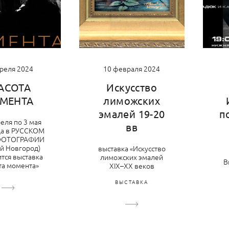
преля 2024
10 февраля 2024
АСОТА
Искусство
МЕНТА
лиможских
п
эмалей 19-20
реля по 3 мая
вв
да в РУССКОМ
ФОТОГРАФИИ
й Новгород)
выставка «Искусство
тся выставка
лиможских эмалей
В
та момента»
XIX–XX веков
ВЫСТАВКА