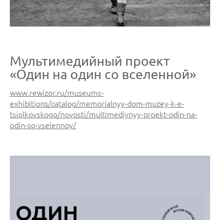
Мультимедийный проект
«Один на один со вселенной»
www.rewizor.ru/museums-
exhibitions/catalog/memorialnyy-dom-muzey-k-e-
tsiolkovskogo/novosti/multimediynyy-proekt-odin-na-
odin-so-vselennoy/