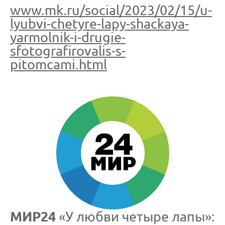
www.mk.ru/social/2023/02/15/u-
lyubvi-chetyre-lapy-shackaya-
yarmolnik-i-drugie-
sfotografirovalis-s-
pitomcami.html
МИР24
«У любви четыре лапы»: