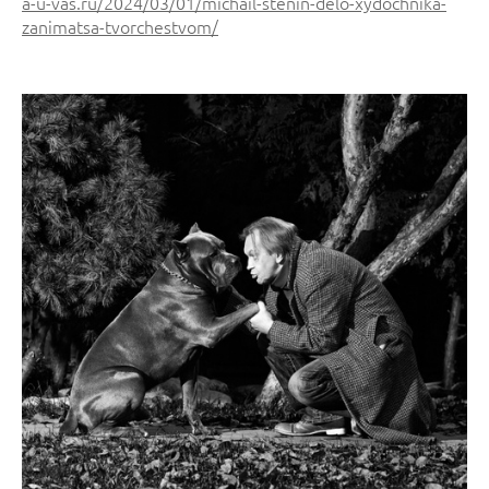
a-u-vas.ru/2024/03/01/michail-stenin-delo-xydochnika-
zanimatsa-tvorchestvom/