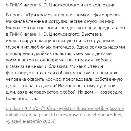
о ГМИК имени К. Э. Циолковского и его коллекции.
В проект «Три космоса» вошли снимки с фотопроекта
Михаила Стенина в сотрудничестве с Русский Мир
Медиа «На пути к своей звезде», который представлен
в ГМИК имени К. Э. Циолковского. Выставка
иллюстрирует эмоциональную связь сотрудников
музея и их любимых питомцев. Вдохновляясь идеями
о покорении далёких галактик, смелыми делами
космонавтов и, одновременно, отражая любовь
к самым земным и близким, Михаил Стенин
фантазирует: что, если собаки, участвуя в попытках
человека освоить космос, преследовали собственную
цель — попасть домой? Именно по этому пути они
шли, взяв человечество с собой. Их дом — созвездие
Большого Пса.
gmik.ru/2025/02/10/muzey-istorii-kosmonavtiki-glazami-
mihaila-stenina-proekt-tri-kosmosa-na-mezhdunarodnoy-
vyistavke-art-mir-2025/