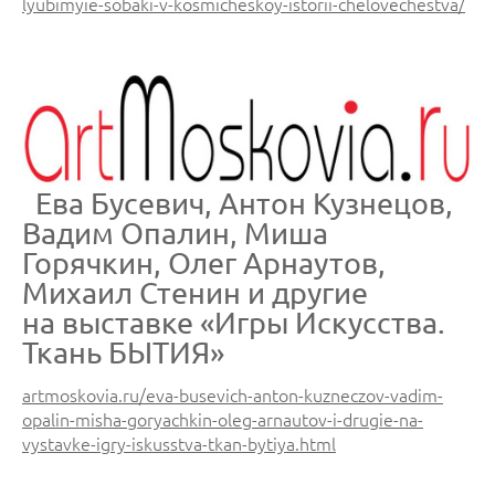
lyubimyie-sobaki-v-kosmicheskoy-istorii-chelovechestva/
Ева Бусевич, Антон Кузнецов,
Вадим Опалин, Миша
Горячкин, Олег Арнаутов,
Михаил Стенин и другие
на выставке «Игры Искусства.
Ткань БЫТИЯ»
artmoskovia.ru/eva-busevich-anton-kuzneczov-vadim-
opalin-misha-goryachkin-oleg-arnautov-i-drugie-na-
vystavke-igry-iskusstva-tkan-bytiya.html