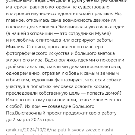
материал, равного которому не существовало
в мировой научно-исследовательской практике. Но,
главное, открылась сама возможность движения
в космос для человека.Эмоциональную связь людей
(в нашей экспозиции — это сотрудники Музея)
и их любимых питомцев иллюстрируют работы
Михаила Стенина, прославленного мастера
фотографического искусства и большого знатока
животного мира. Вдохновляясь идеями о покорении
далёких галактик, смелыми делами космонавтов и,
одновременно, отражая любовь к самым земным
и близким, художник фантазирует: что, если собаки,
участвуя в попытках человека освоить космос,
преследовали собственную цель — попасть домой?
Именно по этому пути они шли, взяв человечество
с собой. Их дом — созвездие Большого
Пса.Выставочный проект продолжит свою работу
до 2 марта 2025 года.
gmik.ru/2024/10/26/na-puti-k-svoey-zvezde-nashi-