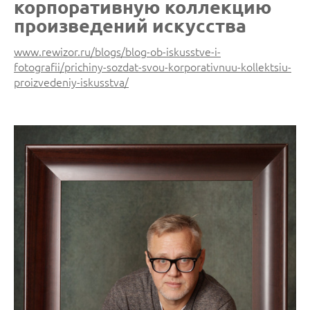
корпоративную коллекцию
произведений искусства
www.rewizor.ru/blogs/blog-ob-iskusstve-i-
fotografii/prichiny-sozdat-svou-korporativnuu-kollektsiu-
proizvedeniy-iskusstva/