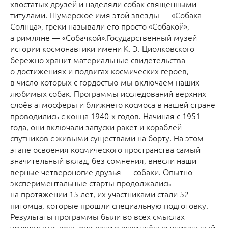
хвостатых друзей и наделяли собак священными
титулами. Шумерское имя этой звезды — «Собака
Солнца», греки называли его просто «Собакой»,
а римляне — «Собачкой».Государственный музей
истории космонавтики имени К. Э. Циолковского
бережно хранит материальные свидетельства
о достижениях и подвигах космических героев,
в число которых с гордостью мы включаем наших
любимых собак. Программы исследований верхних
слоёв атмосферы и ближнего космоса в нашей стране
проводились с конца 1940-х годов. Начиная с 1951
года, они включали запуски ракет и кораблей-
спутников с живыми существами на борту. На этом
этапе освоения космического пространства самый
значительный вклад, без сомнения, внесли наши
верные четвероногие друзья — собаки. Опытно-
экспериментальные старты продолжались
на протяжении 15 лет, их участниками стали 52
питомца, которые прошли специальную подготовку.
Результаты программы были во всех смыслах
успешными, ведь они дали в руки учёных уникальный