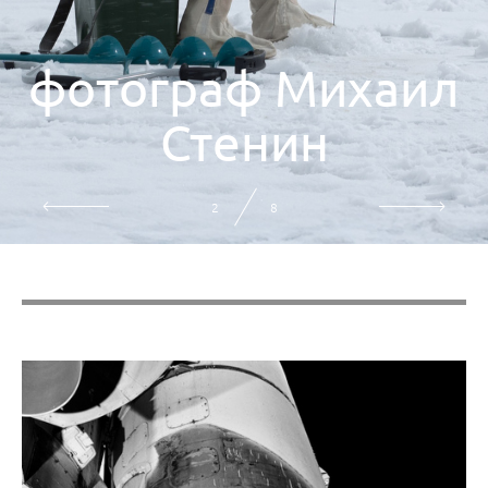
фотограф Михаил
Стенин
3
8